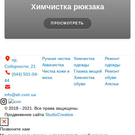
Химчистка рюкзака
ПРОСМОТРЕТЬ
Ручная чистка
Химчистка
Ремонт
пр.
Аквачистка
одежды
одежды
Соборности, 21
Чистка кожи и
Глажка вещей
Ремонт
(044) 501-04-
меха
Химчистка
обуви
44
обуви
Ателье
info@ah.com.ua
© 2018 - 2021. Все права защищены.
Продвижение сайта
StudioCreative
Позвоните нам