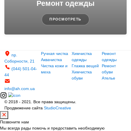
Ремонт одежды
ПРОСМОТРЕТЬ
Ручная чистка
Химчистка
Ремонт
пр.
Аквачистка
одежды
одежды
Соборности, 21
Чистка кожи и
Глажка вещей
Ремонт
(044) 501-04-
меха
Химчистка
обуви
44
обуви
Ателье
info@ah.com.ua
© 2018 - 2021. Все права защищены.
Продвижение сайта
StudioCreative
Позвоните нам
Мы всегда рады помочь и предоставить необходимую