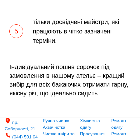
тільки досвідчені майстри, які
працюють в чітко зазначені
терміни.
Індивідуальний пошив сорочок під
замовлення в нашому ательє – кращий
вибір для всіх бажаючих отримати гарну,
якісну річ, що ідеально сидить.
Ручна чистка
Хімчистка
Ремонт
пр.
Аквачистка
одягу
одягу
Соборності, 21
Чистка шкіри та
Прасування
Ремонт
(044) 501 04