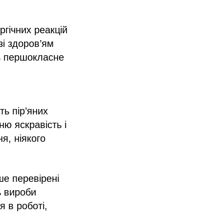
ргічних реакцій
зі здоров’ям
ть першокласне
ь пір’яних
ю яскравість і
я, ніякого
ше перевірені
ь вироби
 в роботі,