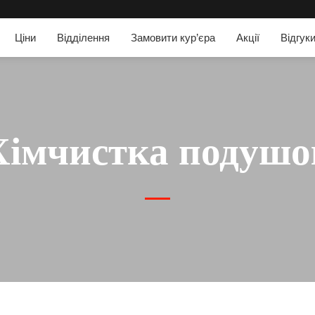
Ціни
Відділення
Замовити кур’єра
Акції
Відгук
Хімчистка подушо