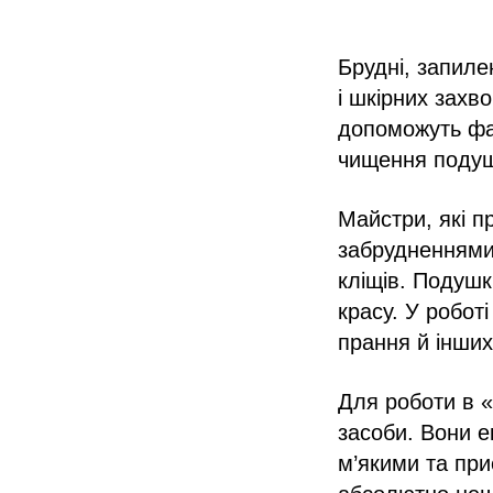
Брудні, запиле
і шкірних захв
допоможуть фах
чищення подуш
Майстри, які п
забрудненнями,
кліщів. Подушк
красу. У робот
прання й інших
Для роботи в «
засоби. Вони е
м’якими та при