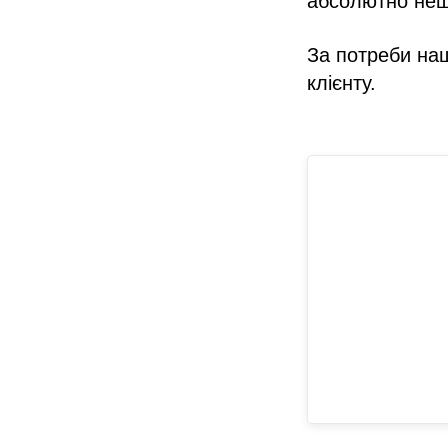
абсолютно неш
За потреби на
клієнту.