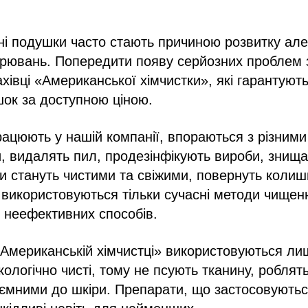
ні подушки часто стають причиною розвитку але
орювань. Попередити появу серйозних проблем 
івці «Американської хімчистки», які гарантую
ок за доступною ціною.
рацюють у нашій компанії, впораються з різними
 видалять пил, продезінфікують вироби, знищат
и стануть чистими та свіжими, повернуть колишн
і використовуються тільки сучасні методи чищенн
 неефективних способів.
Американській хімчистці» використовуються ли
кологічно чисті, тому не псують тканину, роблят
ємними до шкіри. Препарати, що застосовуються