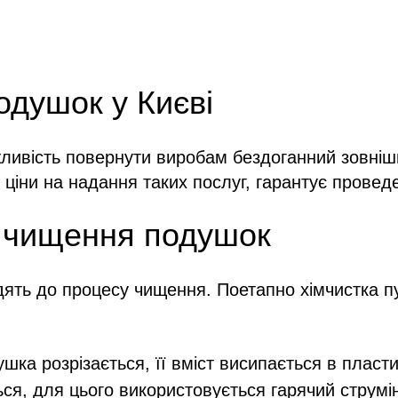
одушок у Києві
ивість повернути виробам бездоганний зовнішній
 ціни на надання таких послуг, гарантує провед
 чищення подушок
одять до процесу чищення. Поетапно хімчистка п
шка розрізається, її вміст висипається в пласти
ся, для цього використовується гарячий струмін