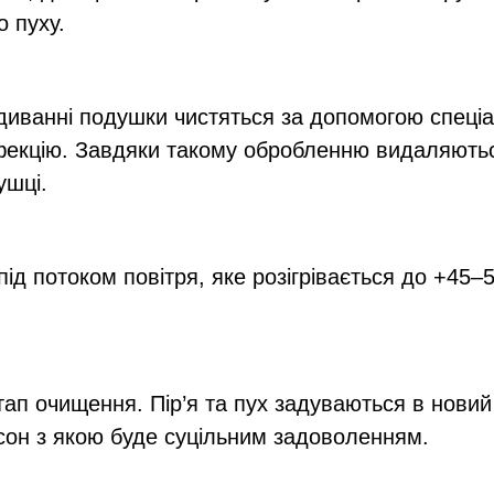
о пуху.
, диванні подушки чистяться за допомогою спеці
нфекцію. Завдяки такому обробленню видаляютьс
ушці.
під потоком повітря, яке розігрівається до +45
тап очищення. Пір’я та пух задуваються в новий
 сон з якою буде суцільним задоволенням.