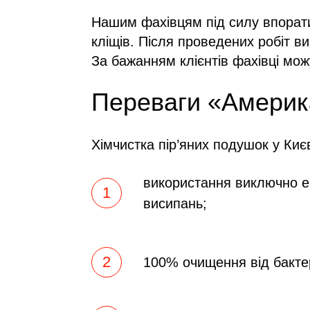
Нашим фахівцям під силу впорати
кліщів. Після проведених робіт в
За бажанням клієнтів фахівці мо
Переваги «Америка
Хімчистка пір’яних подушок у Києв
використання виключно еко
висипань;
100% очищення від бактері