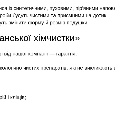
ся із синтетичними, пуховими, пір’яними напов
ироби будуть чистими та приємними на дотик.
жуть змінити форму й розмір подушки.
нської хімчистки»
і від нашої компанії — гарантія:
логічно чистих препаратів, які не викликають а
й і кліщів;