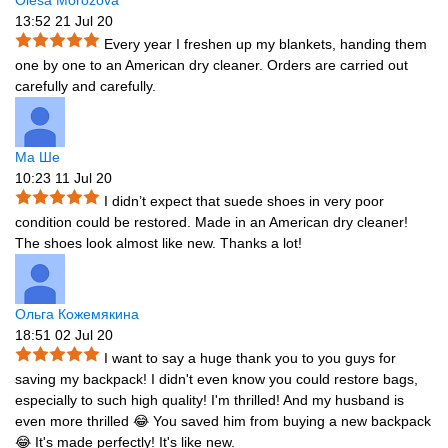
Olesa Morozova
13:52 21 Jul 20
Every year I freshen up my blankets, handing them
one by one to an American dry cleaner. Orders are carried out
carefully and carefully.
Ма Ше
10:23 11 Jul 20
I didn’t expect that suede shoes in very poor
condition could be restored. Made in an American dry cleaner!
The shoes look almost like new. Thanks a lot!
Ольга Кожемякина
18:51 02 Jul 20
I want to say a huge thank you to you guys for
saving my backpack! I didn't even know you could restore bags,
especially to such high quality! I'm thrilled! And my husband is
even more thrilled 😂 You saved him from buying a new backpack
😂 It's made perfectly! It's like new.