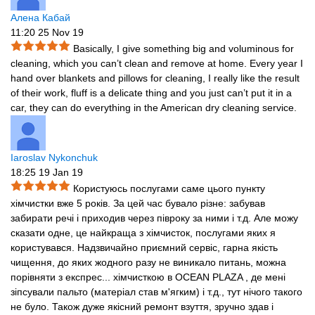
Алена Кабай
11:20 25 Nov 19
Basically, I give something big and voluminous for
cleaning, which you can’t clean and remove at home. Every year I
hand over blankets and pillows for cleaning, I really like the result
of their work, fluff is a delicate thing and you just can’t put it in a
car, they can do everything in the American dry cleaning service.
Iaroslav Nykonchuk
18:25 19 Jan 19
Користуюсь послугами саме цього пункту
хімчистки вже 5 років. За цей час бувало різне: забував
забирати речі і приходив через півроку за ними і т.д. Але можу
сказати одне, це найкраща з хімчисток, послугами яких я
користувався. Надзвичайно приємний сервіс, гарна якість
чищення, до яких жодного разу не виникало питань, можна
порівняти з експрес
...
хімчисткою в OCEAN PLAZA , де мені
зіпсували пальто (матеріал став м'ягким) і т.д., тут нічого такого
не було. Також дуже якісний ремонт взуття, зручно здав і