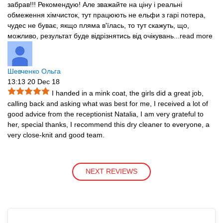
забрав!!! Рекомендую! Але зважайте на ціну і реальні
обмеження хімчисток, тут працюють не ельфи з гарі потера,
чудес не буває, якщо пляма в'їлась, то тут скажуть, що,
можливо, результат буде відрізнятись від очікувань...
read more
Шевченко Ольга
13:13 20 Dec 18
I handed in a mink coat, the girls did a great job,
calling back and asking what was best for me, I received a lot of
good advice from the receptionist Natalia, I am very grateful to
her, special thanks, I recommend this dry cleaner to everyone, a
very close-knit and good team.
NEXT REVIEWS