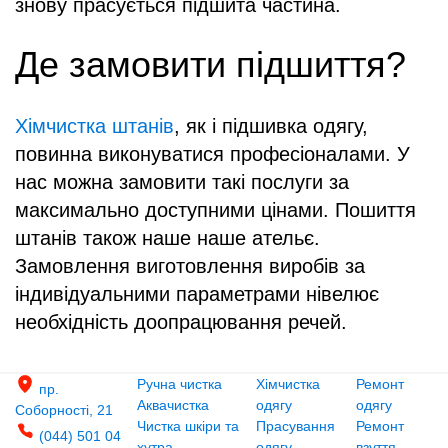
знову прасується підшита частина.
Де замовити підшиття?
Хімчистка штанів
, як і підшивка одягу,
повинна виконуватися професіоналами. У
нас можна замовити такі послуги за
максимально доступними цінами. Пошиття
штанів також наше наше ательє.
Замовлення виготовлення виробів за
індивідуальними параметрами нівелює
необхідність доопрацювання речей.
Ручна чистка
Хімчистка
Ремонт
пр.
Аквачистка
одягу
одягу
Соборності, 21
Чистка шкіри та
Прасування
Ремонт
(044) 501 04
хутра
одягу
взуття